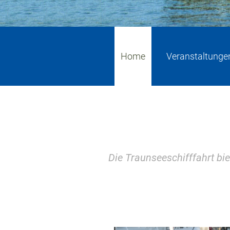
0
1
2
3
4
5
Home
Veranstaltunge
Die Traunseeschifffahrt bie