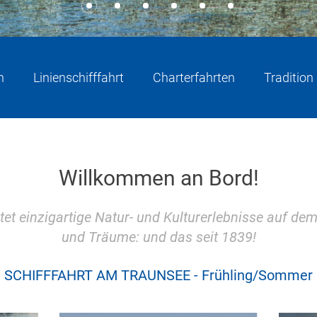
n
Linienschifffahrt
Charterfahrten
Tradition
Willkommen an Bord!
tet einzigartige Natur- und Kulturerlebnisse auf de
und Träume: und das seit 1839!
SCHIFFFAHRT AM TRAUNSEE - Frühling/Sommer