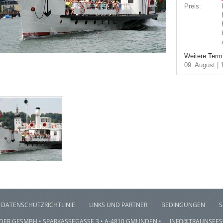
Preis:
Weitere Termi
09. August | 
DATENSCHUTZRICHTLINIE
LINKS UND PARTNER
BEDINGUNGEN
S
EDER GESMBH • SPARKASSEGASSE 3 • A-4810 GMUNDEN •
INFO@TRAUNSEES