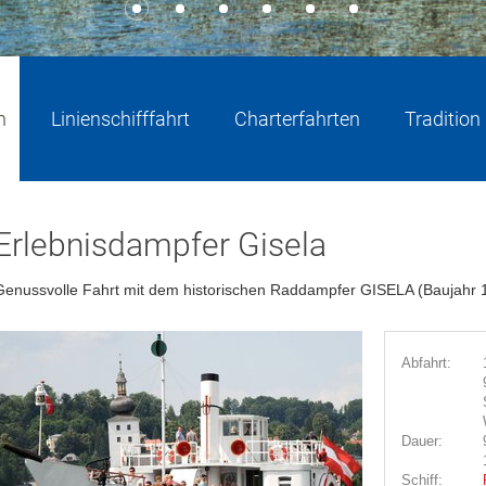
n
Linienschifffahrt
Charterfahrten
Tradition
Erlebnisdampfer Gisela
Genussvolle Fahrt mit dem historischen Raddampfer GISELA (Baujahr
Abfahrt:
Dauer:
Schiff: